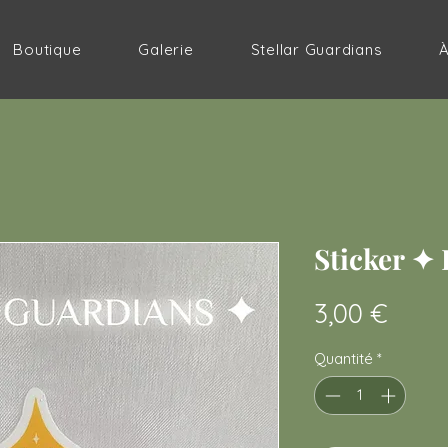
Boutique
Galerie
Stellar Guardians
Sticker ✦
Prix
3,00 €
Quantité
*