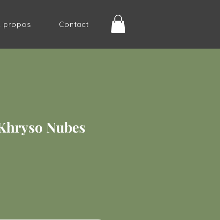
À propos
Contact
 Khryso Nubes