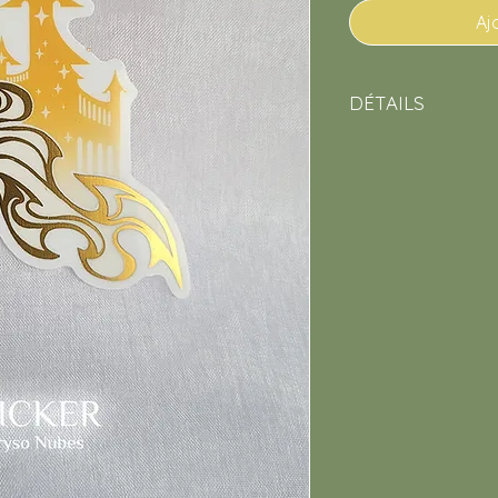
Aj
DÉTAILS
Taille :
76,2mm
Papier :
Vinyle blanc