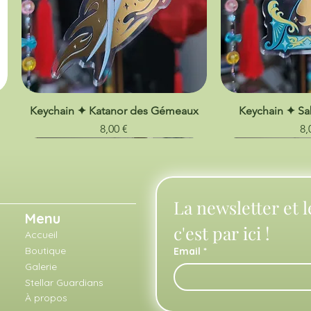
Keychain ✦ Katanor des Gémeaux
Keychain ✦ Sa
Prix
Pr
8,00 €
8,
La newsletter et l
Menu
c'est par ici !
Accueil
Boutique
Email
*
Galerie
Stellar Guardians
À propos