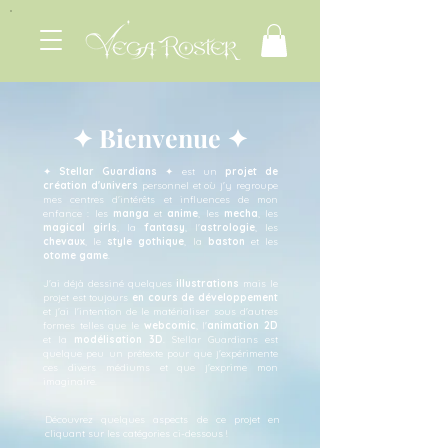
✦ Bienvenue ✦
✦
Stellar Guardians
✦ est un
projet de
création d'univers
personnel et où j'y regroupe
mes centres d'intérêts et influences de mon
enfance : les
manga
et
anime
, les
mecha
, les
magical girls
, la
fantasy
, l'
astrologie
, les
chevaux
, le
style gothique
, la
baston
et les
otome game
.
J'ai déjà dessiné quelques
illustrations
mais le
projet est toujours
en cours de développement
et j'ai l'intention de le matérialiser sous d'autres
formes telles que le
webcomic
, l'
animation 2D
et la
modélisation 3D
. Stellar Guardians est
quelque peu un prétexte pour que j'expérimente
ces divers médiums et que j'exprime mon
imaginaire.
Découvrez quelques aspects de ce projet en
cliquant sur les catégories ci-dessous !