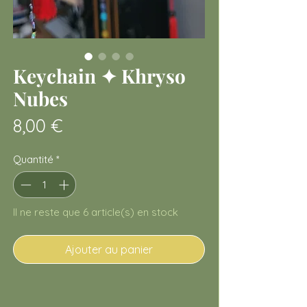
Keychain ✦ Khryso
Nubes
Prix
8,00 €
Quantité
*
Il ne reste que 6 article(s) en stock
Ajouter au panier