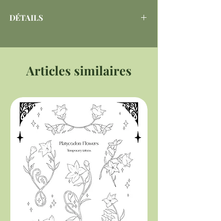
DÉTAILS
Matériaux :
Acrylique transparente +
Dorure or sur les 2 faces
Dimensions :
76.2mm
Articles similaires