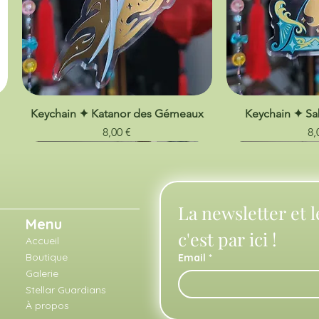
Keychain ✦ Katanor des Gémeaux
Keychain ✦ Sa
Prix
Pr
8,00 €
8,
La newsletter et l
Menu
c'est par ici !
Accueil
Boutique
Email
*
Galerie
Stellar Guardians
À propos