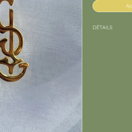
Aj
DÉTAILS
•
Matériau
: laiton o
•
Dimensions
: 15
•
2 attaches
papillo