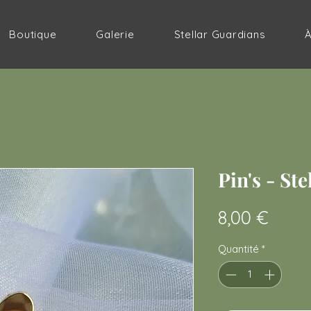
Boutique
Galerie
Stellar Guardians
Pin's - St
Prix
8,00 €
Quantité
*