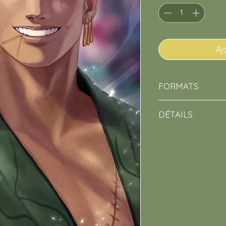
Aj
FORMATS
•
A5
(14,8 x 21 cm)
DÉTAILS
•
A4
(21 x 29,7 cm)
Papier couché
250