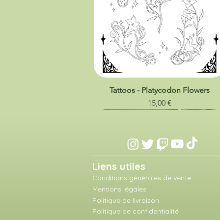
Tattoos - Platycodon Flowers
Prix
15,00 €
Liens utiles
Conditions générales de vente
Mentions légales
Politique de livraison
Politique de confidentialité