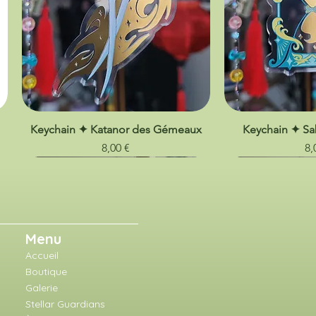
Keychain ✦ Katanor des Gémeaux
Keychain ✦ Sa
Prix
Pr
8,00 €
8,
Menu
Accueil
Boutique
Galerie
Stellar Guardians