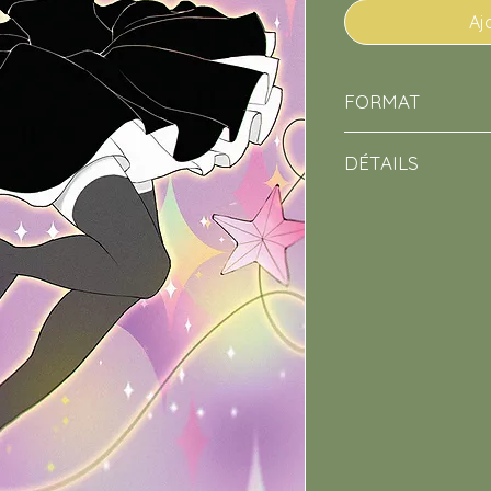
Aj
FORMAT
A5
(14,8 x 21 cm)
DÉTAILS
Papier couché
250